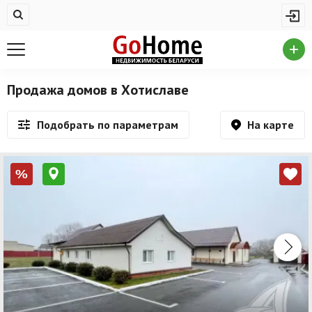
Жилая недвижимость
Недвижимость в Хотиславе
Купить квартиру
Продажа домов в Хотиславе
Снять квартиру
На карте
Подобрать по параметрам
На сутки
Новостройки
%
Дома/коттеджи/участки
Комерческая недвижимость
Недвижимость в Хотиславе
Продажа коммерческой недвижимости
Аренда коммерческой недвижимости