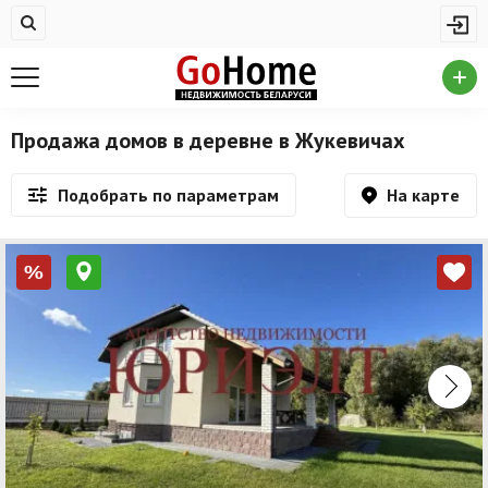
Жилая недвижимость
Недвижимость в Жукевичах
Купить квартиру
Продажа домов в деревне в Жукевичах
Снять квартиру
На карте
Подобрать по параметрам
На сутки
Новостройки
%
Дома/коттеджи/участки
Комерческая недвижимость
Недвижимость в Жукевичах
Продажа коммерческой недвижимости
Аренда коммерческой недвижимости