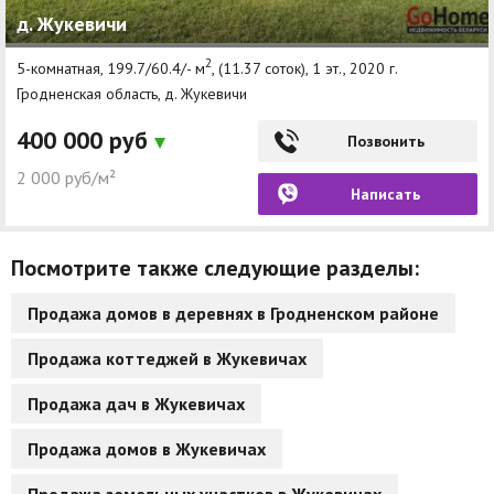
д. Жукевичи
Другие разделы
2
5-комнатная, 199.7/60.4/- м
, (11.37 соток), 1 эт., 2020 г.
Новости
Гродненская область, д. Жукевичи
Агентства
400 000 руб
Позвонить
Ремонт квартир
2 000 руб/м²
Написать
Грузовое такси
Способы оплаты
Посмотрите также следующие разделы:
Реклама на сайте
Продажа домов в деревнях в Гродненском районе
Продажа коттеджей в Жукевичах
Продажа дач в Жукевичах
Продажа домов в Жукевичах