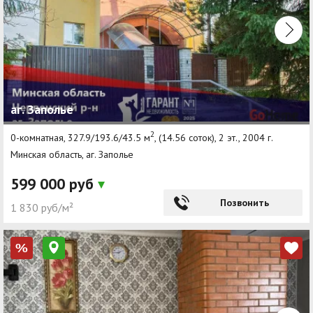
аг. Заполье
2
0-комнатная, 327.9/193.6/43.5 м
, (14.56 соток), 2 эт., 2004 г.
Минская область, аг. Заполье
599 000 руб
Позвонить
1 830 руб/м²
%