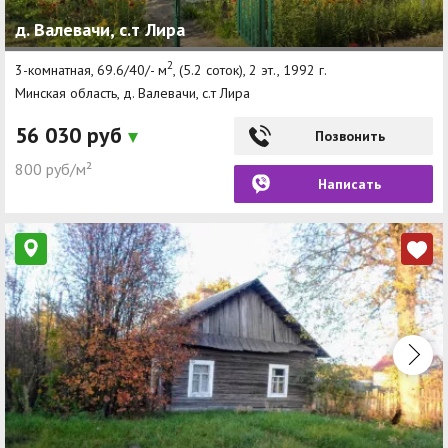
д. Валевачи, с.т Лира
2
3-комнатная, 69.6/40/- м
, (5.2 соток), 2 эт., 1992 г.
Минская область, д. Валевачи, с.т Лира
56 030 руб
Позвонить
800 руб/м²
Написать