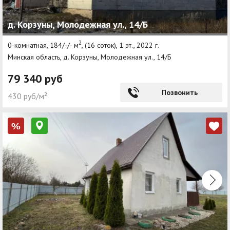
Агентства
д. Корзуны, Молодежная ул., 14/Б
Ремонт квартир
2
0-комнатная, 184/-/- м
, (16 соток), 1 эт., 2022 г.
Минская область, д. Корзуны, Молодежная ул., 14/Б
Грузовое такси
79 340 руб
Способы оплаты
Позвонить
430 руб/м²
Реклама на сайте
%