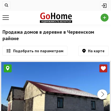
Жилая недвижимость
Купить квартиру
Снять квартиру
Продажа домов в деревне в Червенском
районе
На сутки
Новостройки
На карте
Подобрать по параметрам
Дома/коттеджи/участки
Комерческая недвижимость
Продажа коммерческой недвижимости
Аренда коммерческой недвижимости
Другие разделы
Новости