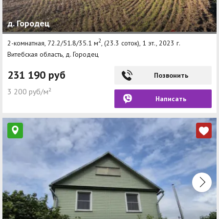
Агентства
д. Городец
Ремонт квартир
2
2-комнатная, 72.2/51.8/35.1 м
, (23.3 соток), 1 эт., 2023 г.
Витебская область, д. Городец
Грузовое такси
231 190 руб
Способы оплаты
Позвонить
3 200 руб/м²
Реклама на сайте
Написать