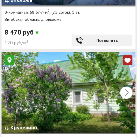
2
0-комнатная, 68.6/-/- м
, (25 соток), 1 эт.
Витебская область, д. Бикложа
8 470 руб
Позвонить
120 руб/м²
д. Крупенино