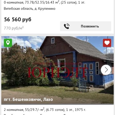
2
0-комнатная, 73.78/52.35/16.43 м
, (25 соток), 1 эт.
Витебская область, д. Крупенино
56 560 руб
Позвонить
770 руб/м²
пгт. Бешенковичи, Лазо
2
2-комнатная, 55/29.7/- м
, (6.73 соток), 1 эт., 1975 г.