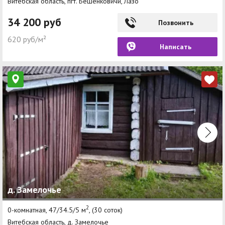
Витебская область, пгт. Бешенковичи, Лазо
34 200 руб
Позвонить
620 руб/м²
Написать
д. Замелочье
2
0-комнатная, 47/34.5/5 м
, (30 соток)
Витебская область, д. Замелочье