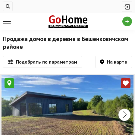
Жилая недвижимость
Купить квартиру
Снять квартиру
Продажа домов в деревне в Бешенковичском
районе
На сутки
Новостройки
На карте
Подобрать по параметрам
Дома/коттеджи/участки
Комерческая недвижимость
Продажа коммерческой недвижимости
Аренда коммерческой недвижимости
Другие разделы
Новости