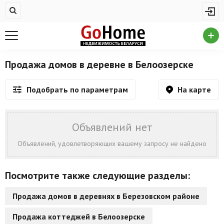
Жилая недвижимость
Недвижимость в Белоозерске
Купить квартиру
Продажа домов в деревне в Белоозерске
Снять квартиру
На карте
Подобрать по параметрам
На сутки
Новостройки
Объявлений нет
Дома/коттеджи/участки
Объявлений, удовлетворяющих вашему запросу не найдено
Комерческая недвижимость
Посмотрите также следующие разделы:
Недвижимость в Белоозерске
Продажа домов в деревнях в Березовском районе
Продажа коммерческой недвижимости
Продажа коттеджей в Белоозерске
Аренда коммерческой недвижимости