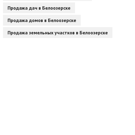
Продажа дач в Белоозерске
Другие разделы
Продажа домов в Белоозерске
Новости
Продажа земельных участков в Белоозерске
Агентства
Ремонт квартир
Грузовое такси
Способы оплаты
Реклама на сайте