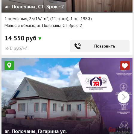
аг. Полочаны, СТ Зрок -2
Другие разделы
2
1-комнатная, 25/15/- м
, (11 соток), 1 эт., 1980 г.
Новости
Минская область, аг. Полочаны, СТ Зрок -2
Агентства
14 550 руб
Ремонт квартир
Позвонить
580 руб/м²
Грузовое такси
Способы оплаты
Реклама на сайте
аг. Полочаны, Гагарина ул.