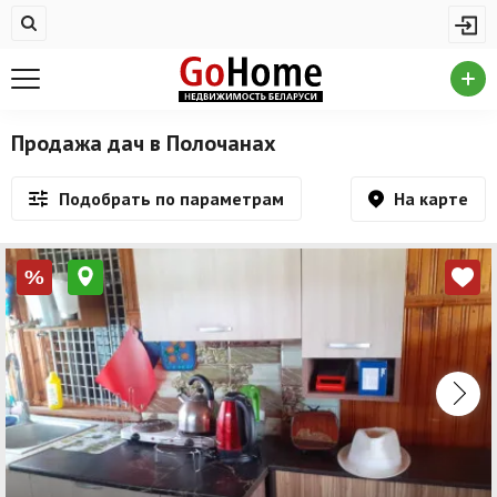
Жилая недвижимость
Недвижимость в Полочанах
Купить квартиру
Продажа дач в Полочанах
Снять квартиру
На карте
Подобрать по параметрам
На сутки
Новостройки
%
Дома/коттеджи/участки
Комерческая недвижимость
Недвижимость в Полочанах
Продажа коммерческой недвижимости
Аренда коммерческой недвижимости