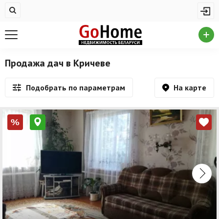
Жилая недвижимость
Недвижимость в Кричеве
Купить квартиру
Продажа дач в Кричеве
Снять квартиру
На карте
Подобрать по параметрам
На сутки
Новостройки
%
Дома/коттеджи/участки
Комерческая недвижимость
Недвижимость в Кричеве
Продажа коммерческой недвижимости
Аренда коммерческой недвижимости