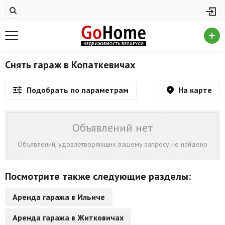
Жилая недвижимость
Недвижимость в Копаткевичах
Купить квартиру
Снять гараж в Копаткевичах
Снять квартиру
На карте
Подобрать по параметрам
На сутки
Новостройки
Объявлений нет
Дома/коттеджи/участки
Объявлений, удовлетворяющих вашему запросу не найдено
Комерческая недвижимость
Посмотрите также следующие разделы:
Недвижимость в Копаткевичах
Аренда гаража в Ильиче
Продажа коммерческой недвижимости
Аренда гаража в Житковичах
Аренда коммерческой недвижимости