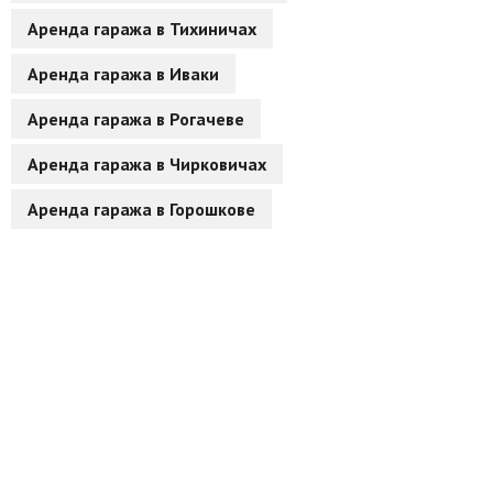
Аренда гаража в Тихиничах
Другие разделы
Аренда гаража в Иваки
Новости
Аренда гаража в Рогачеве
Агентства
Аренда гаража в Чирковичах
Ремонт квартир
Аренда гаража в Горошкове
Грузовое такси
Способы оплаты
Реклама на сайте