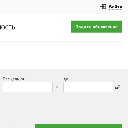
Войти
Подать объявление
ОСТЬ
Площадь, от
до
2
>
м