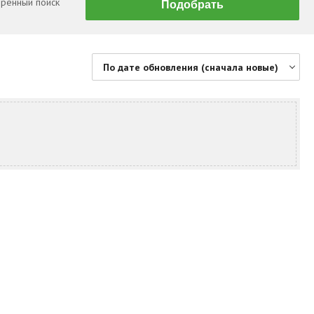
ренный поиск
По дате обновления (сначала новые)
По цене (сначала дешевые)
По цене (сначала дорогие)
По дате обновления (сначала новые)
По дате обновления (сначала старые)
По площади (сначала большие)
По площади (сначала маленькие)