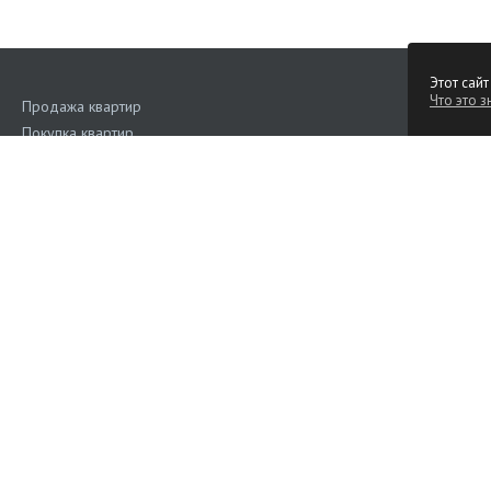
Этот сайт
Что это з
Продажа квартир
Покупка квартир
Аренда квартир
Поиск квартир
Квартиры на сутки
Продажа коммерческой недвижимости
Аренда коммерческой недвижимости
Дома, участки
Наш рейтинг
4.6
(Голос
Подать объявление