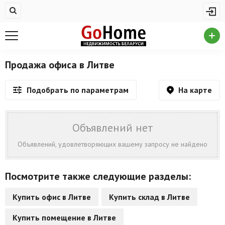
Жилая недвижимость
Купить квартиру
Снять квартиру
Продажа офиса в Литве
На сутки
На карте
Подобрать по параметрам
Новостройки
Дома/коттеджи/участки
Объявлений нет
Комерческая недвижимость
Объявлений, удовлетворяющих вашему запросу не найдено
Продажа коммерческой недвижимости
Посмотрите также следующие разделы:
Аренда коммерческой недвижимости
Купить офис в Литве
Купить склад в Литве
Другие разделы
Купить помещение в Литве
Новости