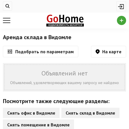
Жилая недвижимость
Купить квартиру
Снять квартиру
Аренда склада в Видомле
На сутки
На карте
Подобрать по параметрам
Новостройки
Дома/коттеджи/участки
Объявлений нет
Комерческая недвижимость
Объявлений, удовлетворяющих вашему запросу не найдено
Продажа коммерческой недвижимости
Посмотрите также следующие разделы:
Аренда коммерческой недвижимости
Снять офис в Видомле
Снять склад в Видомле
Другие разделы
Снять помещение в Видомле
Новости