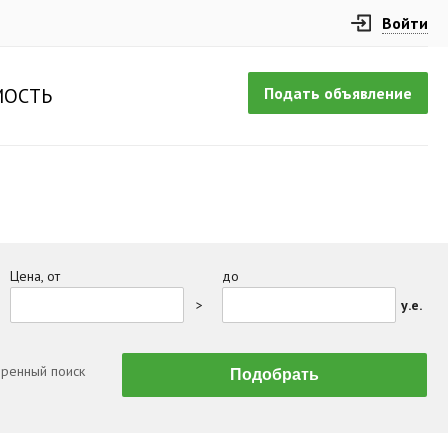
Войти
Подать объявление
ОСТЬ
Цена, от
до
>
у.е.
ренный поиск