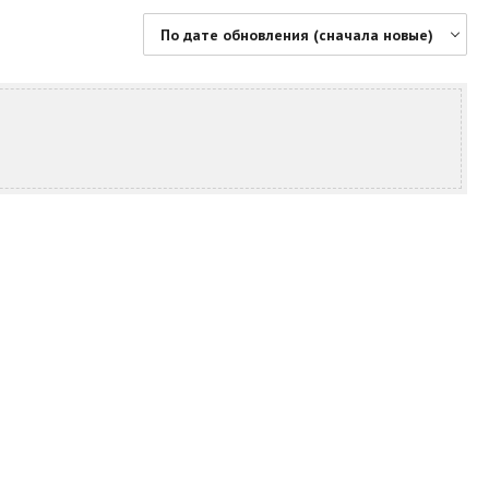
По дате обновления (сначала новые)
По цене (сначала дешевые)
По цене (сначала дорогие)
По дате обновления (сначала новые)
По дате обновления (сначала старые)
По площади (сначала большие)
По площади (сначала маленькие)