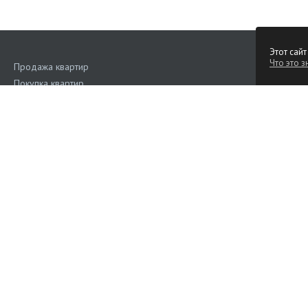
Этот сайт
Что это з
Продажа квартир
Покупка квартир
Аренда квартир
Поиск квартир
Квартиры на сутки
Продажа коммерческой недвижимости
Аренда коммерческой недвижимости
Дома, участки
Наш рейтинг
4.6
(Голос
Подать объявление