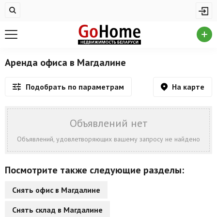
Жилая недвижимость
Купить квартиру
Снять квартиру
Аренда офиса в Магдалине
На сутки
На карте
Подобрать по параметрам
Новостройки
Дома/коттеджи/участки
Объявлений нет
Комерческая недвижимость
Объявлений, удовлетворяющих вашему запросу не найдено
Продажа коммерческой недвижимости
Посмотрите также следующие разделы:
Аренда коммерческой недвижимости
Снять офис в Магдалине
Другие разделы
Снять склад в Магдалине
Новости