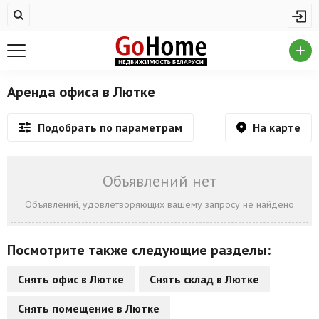
Жилая недвижимость
Купить квартиру
Снять квартиру
Аренда офиса в Лютке
На сутки
На карте
Подобрать по параметрам
Новостройки
Дома/коттеджи/участки
Объявлений нет
Комерческая недвижимость
Объявлений, удовлетворяющих вашему запросу не найдено
Продажа коммерческой недвижимости
Посмотрите также следующие разделы:
Аренда коммерческой недвижимости
Снять офис в Лютке
Снять склад в Лютке
Другие разделы
Снять помещение в Лютке
Новости