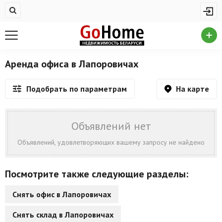
Жилая недвижимость
Купить квартиру
Снять квартиру
Аренда офиса в Лапоровичах
На сутки
На карте
Подобрать по параметрам
Новостройки
Дома/коттеджи/участки
Объявлений нет
Комерческая недвижимость
Объявлений, удовлетворяющих вашему запросу не найдено
Продажа коммерческой недвижимости
Посмотрите также следующие разделы:
Аренда коммерческой недвижимости
Снять офис в Лапоровичах
Другие разделы
Снять склад в Лапоровичах
Новости