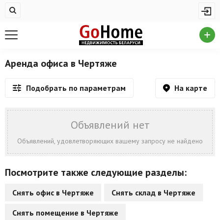
Жилая недвижимость
Купить квартиру
Снять квартиру
Аренда офиса в Чертяже
На сутки
На карте
Подобрать по параметрам
Новостройки
Дома/коттеджи/участки
Объявлений нет
Комерческая недвижимость
Объявлений, удовлетворяющих вашему запросу не найдено
Продажа коммерческой недвижимости
Посмотрите также следующие разделы:
Аренда коммерческой недвижимости
Снять офис в Чертяже
Снять склад в Чертяже
Другие разделы
Снять помещение в Чертяже
Новости