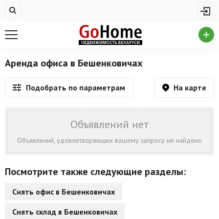
Жилая недвижимость
Купить квартиру
Снять квартиру
Аренда офиса в Бешенковичах
На сутки
На карте
Подобрать по параметрам
Новостройки
Дома/коттеджи/участки
Объявлений нет
Комерческая недвижимость
Объявлений, удовлетворяющих вашему запросу не найдено
Продажа коммерческой недвижимости
Посмотрите также следующие разделы:
Аренда коммерческой недвижимости
Снять офис в Бешенковичах
Другие разделы
Снять склад в Бешенковичах
Новости