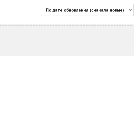
По дате обновления (сначала новые)
По цене (сначала дешевые)
По цене (сначала дорогие)
По дате обновления (сначала новые)
По дате обновления (сначала старые)
По площади (сначала большие)
По площади (сначала маленькие)