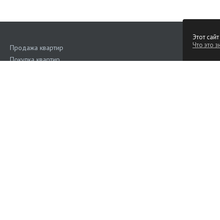
Этот сайт
Что это з
Продажа квартир
Покупка квартир
Аренда квартир
Поиск квартир
Квартиры на сутки
Продажа коммерческой недвижимости
Аренда коммерческой недвижимости
Дома, участки
Наш рейтинг
4.6
(Голос
Подать объявление