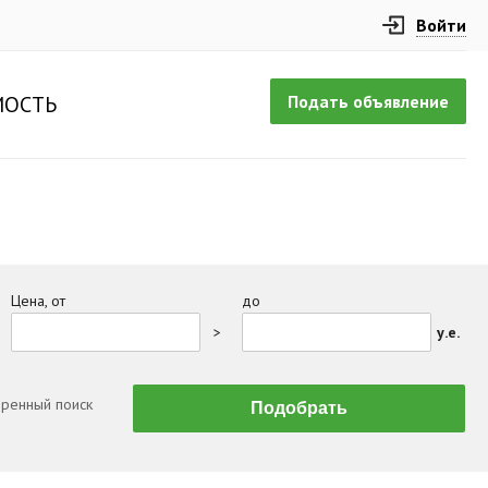
Войти
Подать объявление
ОСТЬ
Цена, от
до
>
у.е.
ренный поиск