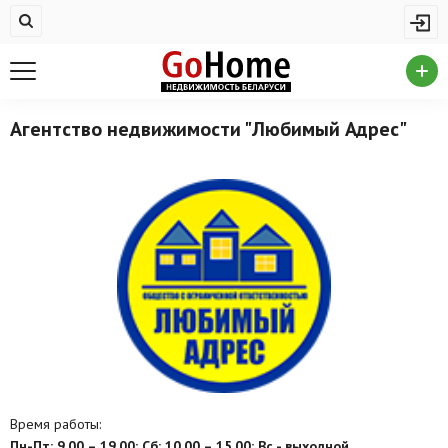
Жилая недвижимость
Купить квартиру
Снять квартиру
Агентство недвижимости "Любимый Адрес"
На сутки
Новостройки
Дома/коттеджи/участки
Комерческая недвижимость
Продажа коммерческой недвижимости
Аренда коммерческой недвижимости
Другие разделы
Время работы:
Новости
Пн-Пт: 9.00 – 19.00; Сб: 10.00 – 15.00; Вс - выходной