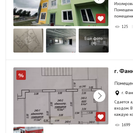
Изолирова
Помещение
помещени
125
Ещё фото
(4)
г. Фани
%
Помещени
г. Фан
Сдается а
входом. В
каждую к
1699