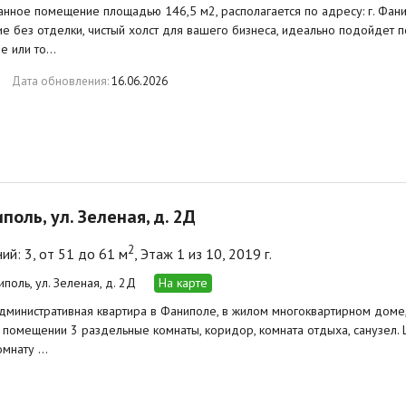
нное помещение площадью 146,5 м2, располагается по адресу: г. Фанипо
 без отделки, чистый холст для вашего бизнеса, идеально подойдет п
е или то…
Дата обновления:
16.06.2026
поль, ул. Зеленая, д. 2Д
2
й: 3, от 51 до 61 м
, Этаж 1 из 10, 2019 г.
иполь, ул. Зеленая, д. 2Д
На карте
дминистративная квартира в Фаниполе, в жилом многоквартирном доме
 помещении 3 раздельные комнаты, коридор, комната отдыха, санузел. 
омнату …