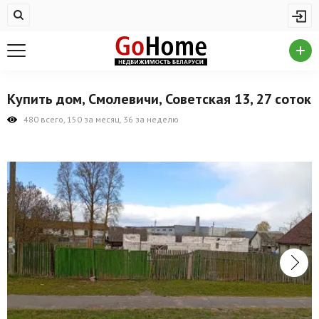
Жилая недвижимость
Купить квартиру
Снять квартиру
Купить дом, Смолевичи, Советская 13, 27 соток
На сутки
480 всего, 150 за месяц, 36 за неделю
Новостройки
Дома/коттеджи/участки
Комерческая недвижимость
Продажа коммерческой недвижимости
Аренда коммерческой недвижимости
Другие разделы
Новости