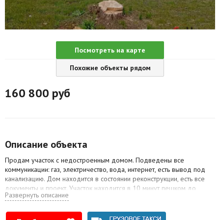
Агентства
Ремонт квартир
Посмотреть на карте
Грузовое такси
Похожие объекты рядом
Способы оплаты
160 800
руб
Реклама на сайте
Описание объекта
Продам участок с недостроенным домом. Подведены все
коммуникации: газ, электричество, вода, интернет, есть вывод под
канализацию. Дом находится в состоянии реконструкции, есть все
документы и проект. Участок находится в 10 минут пешком до
Развернуть описание
центра города. Расположен в тихой тупиковой улице.Рядом школа,
ЖД вокзал(Смолевичи), заправочная станция, магазины а также
рядом озеро с пляжем