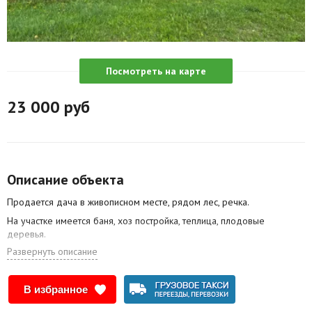
Агентства
Ремонт квартир
Посмотреть на карте
Грузовое такси
23 000
руб
Способы оплаты
Реклама на сайте
Описание объекта
Продается дача в живописном месте, рядом лес, речка.
На участке имеется баня, хоз постройка, теплица, плодовые
деревья.
Развернуть описание
Перекрыта крыша, дом обнесен металлопрофилем.
Газовый баллон, колонка через дорогу и подведена точка к
воротам, русская печь и буржуйка.
В избранное
Торг!!!