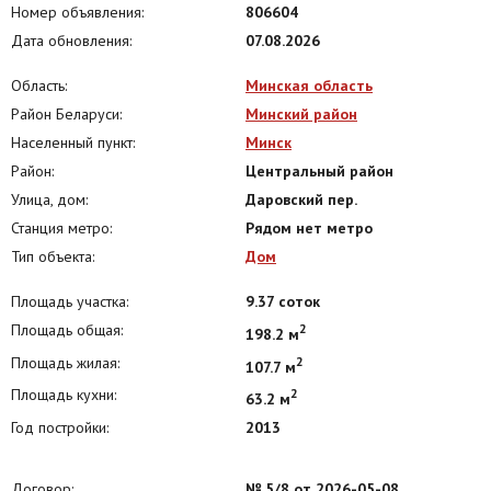
Номер объявления:
806604
Минск, ул. Богдановича 118, оф. 317
Дата обновления:
07.08.2026
Напишите или позвоните, разберём вашу ситуацию и предложим
оптимальное решение
Область:
Минская область
Район Беларуси:
Минский район
Населенный пункт:
Минск
Район:
Центральный район
Улица, дом:
Даровский пер.
Станция метро:
Рядом нет метро
Тип объекта:
Дом
Площадь участка:
9.37 соток
Площадь общая:
2
198.2 м
Площадь жилая:
2
107.7 м
Площадь кухни:
2
63.2 м
Год постройки:
2013
Договор:
№ 5/8 от 2026-05-08