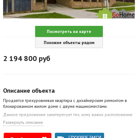
Агентства
Ремонт квартир
Посмотреть на карте
Грузовое такси
Похожие объекты рядом
Способы оплаты
2 194 800
руб
Реклама на сайте
Описание объекта
Продается трехуровневая квартира с дизайнерским ремонтом в
блокированном жилом доме с двумя машиноместами.
Данное предложение заинтересует тех, кому важно расположение
и социальное окружение.
Развернуть описание
Если вы хотите жить в загородном доме в непосредственной
близости к центру, но при этом вам хочется комфорта и уюта, то