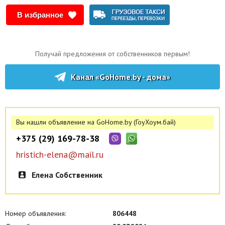
твердотопливный котёл (газ проходит по улице), туалет на улице.
В избранное
В доме есть вход в погреб, расположенный под домом, проведён
интернет, электропроводка новая.
На участке имеется добротный сарай, сад, огород.
Дом расположен в тихом районе, готов к проживанию. Заселяйся и
Получай предложения от собственников первым!
благоустраивайся. Соседи хорошие. Мебель остаётся покупателю.
При осмотре торг уместен. Просьба только звонить.
Канал «GoHome.by - дома»
Вы нашли объявление на GoHome.by (ГоуХоум.бай)
+375 (29) 169-78-38
hristich-elena@mail.ru
Елена Собственник
Номер объявления:
806448