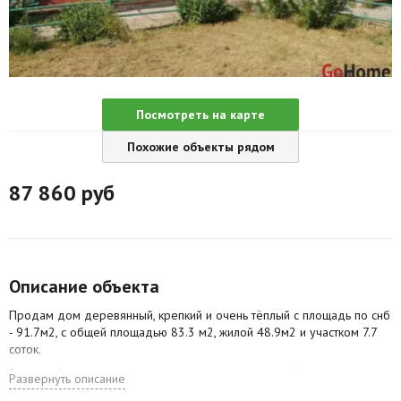
Агентства
Ремонт квартир
Грузовое такси
Посмотреть на карте
Способы оплаты
Похожие объекты рядом
Реклама на сайте
87 860
руб
Описание объекта
Продам дом деревянный, крепкий и очень тёплый с площадь по снб
- 91.7м2, с общей площадью 83.3 м2, жилой 48.9м2 и участком 7.7
соток.
Водоснабжение центральное, канализация местная (есть
Развернуть описание
возмоожность врезаться в центральную), отопление -