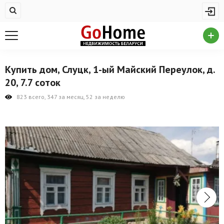
Жилая недвижимость
Купить квартиру
Снять квартиру
Купить дом, Слуцк, 1-ый Майский Переулок, д.
На сутки
20, 7.7 соток
Новостройки
823 всего, 347 за месяц, 52 за неделю
Дома/коттеджи/участки
Комерческая недвижимость
Продажа коммерческой недвижимости
Аренда коммерческой недвижимости
Другие разделы
Новости