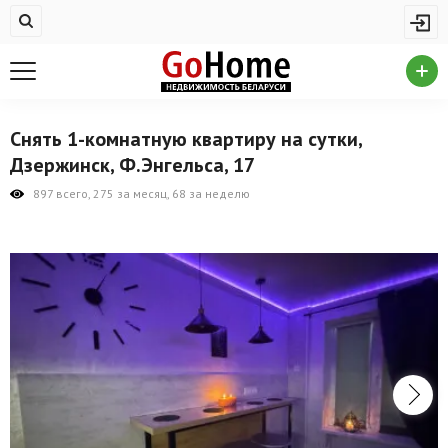
Жилая недвижимость
Купить квартиру
Снять квартиру
Снять 1-комнатную квартиру на сутки,
На сутки
Дзержинск, Ф.Энгельса, 17
Новостройки
897 всего, 275 за месяц, 68 за неделю
Дома/коттеджи/участки
Комерческая недвижимость
Продажа коммерческой недвижимости
Аренда коммерческой недвижимости
Другие разделы
Новости