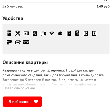
За 5 человек
140 руб
Удобства
Описание квартиры
Квартира на сутки в центре г.Дзержинск. Подойдет как для
романтического свидания, так и для проживания в командировке.
Заселение до 5 человек. В наличии 3 односпальных места и 1
двухспальное. Имеется всё необходимое для комфортного
Развернуть описание
проживания: WI-FI, смарт ТВ в спальне и на кухне, стиральная
машина, холодильник, СВЧ печь, чистое постельное белье и
полотенца. Предоставление отчетных документов
В избранное
командировочным, возможно бесконтактное заселение после 14.00,
выселение до 12.00. Бронь по телефону +37529-689-05-16.