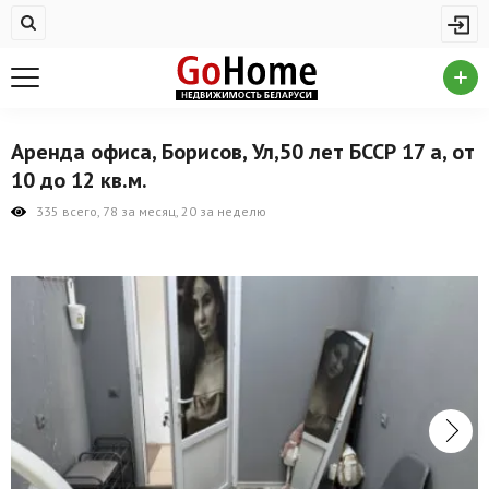
Жилая недвижимость
Купить квартиру
Снять квартиру
Аренда офиса, Борисов, Ул,50 лет БССР 17 а, от
На сутки
10 до 12 кв.м.
Новостройки
335 всего, 78 за месяц, 20 за неделю
Дома/коттеджи/участки
Комерческая недвижимость
Продажа коммерческой недвижимости
Аренда коммерческой недвижимости
Другие разделы
Новости