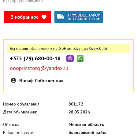
Развернуть описание
Сдается кабинет под бьюти услуги, в кабинете есть водоснабжение,
стоимость 500 рублей, в эту стоимость входит все коммунальные
расходы, отопление, электричество, водоснабжение, по всем
В избранное
вопросам звоните.
Вы нашли объявление на GoHome.by (ГоуХоум.бай)
+375 (29) 680-00-18
oooprinstorg@yandex.ru
Васиф Собственник
Номер объявления:
801172
Дата обновления:
28.03.2026
Область:
Минская область
Район Беларуси:
Борисовский район