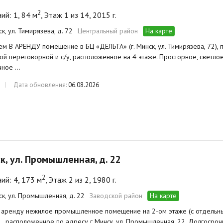
2
й: 1, 84 м
, Этаж 1 из 14, 2015 г.
ск, ул. Тимирязева, д. 72
Центральный район
На карте
м В АРЕНДУ помещение в БЦ «ДЕЛЬТА» (г. Минск, ул. Тимирязева, 72), п
ой переговорной и с/у, расположенное на 4 этаже. Просторное, светло
чное …
Дата обновления:
06.08.2026
ск, ул. Промышленная, д. 22
2
й: 4, 173 м
, Этаж 2 из 2, 1980 г.
ск, ул. Промышленная, д. 22
Заводской район
На карте
в аренду нежилое промышленное помещение на 2-ом этаже (с отдельн
м., расположенное по адресу г Минск, ул. Промышленная, 22. Долгосро