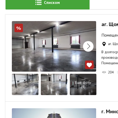
Списком
аг. Що
%
Помещени
аг. Щ
В долгоср
производс
Помещени
204
Ещё фото
(4)
г. Мин