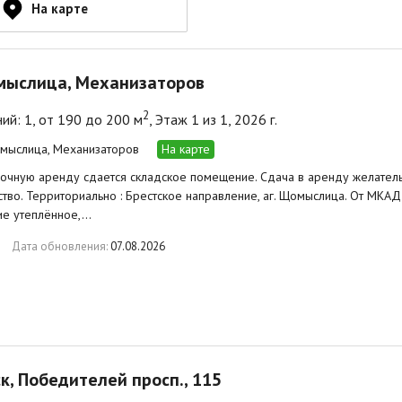
На карте
мыслица, Механизаторов
2
й: 1, от 190 до 200 м
, Этаж 1 из 1, 2026 г.
омыслица, Механизаторов
На карте
очную аренду сдается складское помещение. Сдача в аренду желател
тво. Территориально : Брестское направление, аг. Щомыслица. От МКАД
е утеплённое,…
Дата обновления:
07.08.2026
ск, Победителей просп., 115