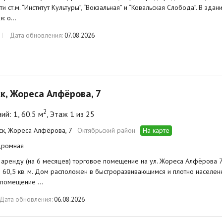
ти ст.м. “Институт Культуры”, “Вокзальная” и “Ковальская Слобода”. В зд
я: о…
Дата обновления:
07.08.2026
ск, Жореса Алфёрова, 7
2
й: 1, 60.5 м
, Этаж 1 из 25
нск, Жореса Алфёрова, 7
Октябрьский район
На карте
дромная
 аренду (на 6 месяцев) торговое помещение на ул. Жореса Алфёрова 
60,5 кв. м. Дом расположен в быстроразвивающимся и плотно населенн
 помещение …
Дата обновления:
06.08.2026