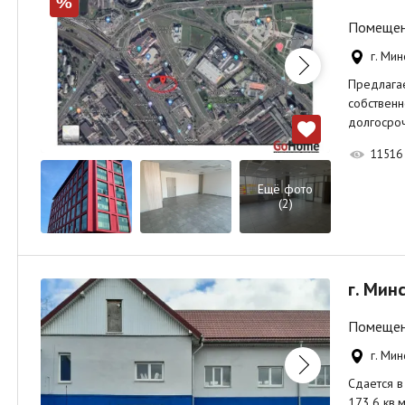
%
Помещени
г. Мин
Предлагае
собственн
долгосро
11516
Ещё фото
(2)
г. Мин
Помещени
г. Мин
Сдается 
173,6 кв.