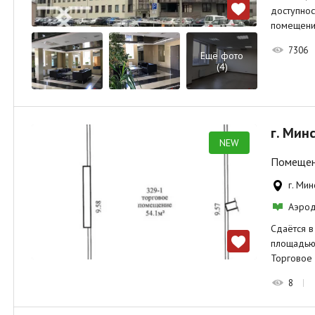
доступнос
помещени
7306
Ещё фото
(4)
г. Мин
NEW
Помещени
г. Ми
Аэро
Сдаётся в
площадью 
Торговое
8