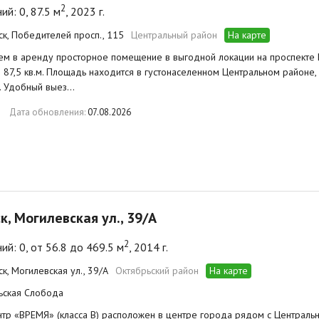
2
й: 0, 87.5 м
, 2023 г.
нск, Победителей просп., 115
Центральный район
На карте
ем в аренду просторное помещение в выгодной локации на проспекте
87,5 кв.м. Площадь находится в густонаселенном Центральном районе,
. Удобный выез…
Дата обновления:
07.08.2026
ск, Могилевская ул., 39/А
2
й: 0, от 56.8 до 469.5 м
, 2014 г.
ск, Могилевская ул., 39/А
Октябрьский район
На карте
ьская Слобода
тр «ВРЕМЯ» (класса В) расположен в центре города рядом с Централь