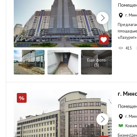
Помещени
г. Ми
Предлага
площадью 
«Лазурит»
415
Ещё фото
(5)
г. Мин
%
Помещени
г. Мин
Ковал
БизнесЦен