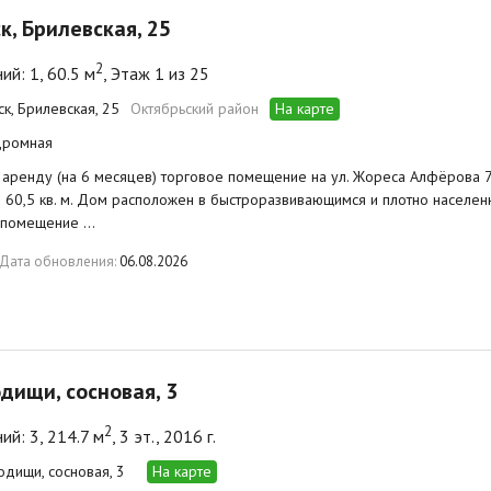
ск, Брилевская, 25
2
й: 1, 60.5 м
, Этаж 1 из 25
ск, Брилевская, 25
Октябрьский район
На карте
дромная
 аренду (на 6 месяцев) торговое помещение на ул. Жореса Алфёрова 
60,5 кв. м. Дом расположен в быстроразвивающимся и плотно населенн
 помещение …
Дата обновления:
06.08.2026
одищи, сосновая, 3
2
й: 3, 214.7 м
, 3 эт., 2016 г.
одищи, сосновая, 3
На карте