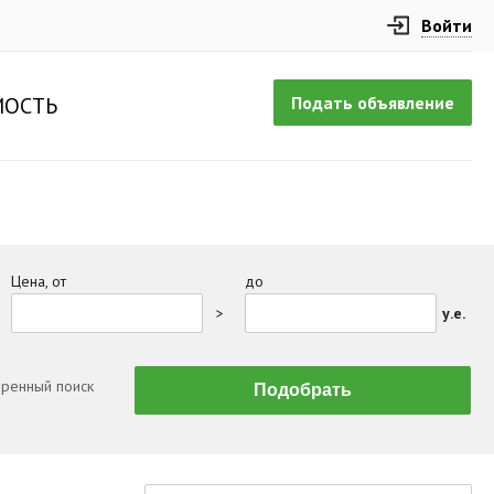
Войти
Подать объявление
ОСТЬ
Цена, от
до
>
у.е.
ренный поиск