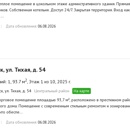
еплое помещение в цокольном этаже админстративного здания. Прямая 
ков. Собственная котельня. Доступ 24/7. Закрытая территория. Вход как 
 …
Дата обновления:
06.08.2026
к, ул. Тихая, д. 54
2
й: 1, 93.7 м
, Этаж 1 из 10, 2025 г.
ск, ул. Тихая, д. 54
Центральный район
На карте
орговое помещение площадью 93,7 м², расположено в престижном район
ого дома. Помещение с современным стильным ремонтом и зонировани
 что обеспе…
Дата обновления:
06.08.2026