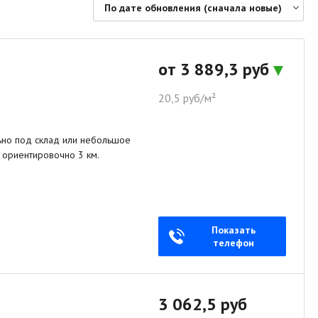
По дате обновления (сначала новые)
По цене (сначала дешевые)
По цене (сначала дорогие)
от 3 889,3 руб
По дате обновления (сначала новые)
20,5 руб/м²
По дате обновления (сначала старые)
По площади (сначала большие)
ьно под склад или небольшое
По площади (сначала маленькие)
 ориентировочно 3 км.
Показать
телефон
3 062,5 руб