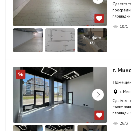
Сдается т
поосредни
площадки
1071
Ещё фото
(2)
г. Минс
%
Помещени
г. Мин
Сдаётся т
этаже жил
площади,
2673