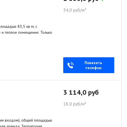
34,0 руб/м²
лощадью 83,5 кв м, с
е и теплое помещение. Только
Показать
телефон
3 114,0 руб
18,0 руб/м²
ым входом), общей площадью
чная аренда. Территория