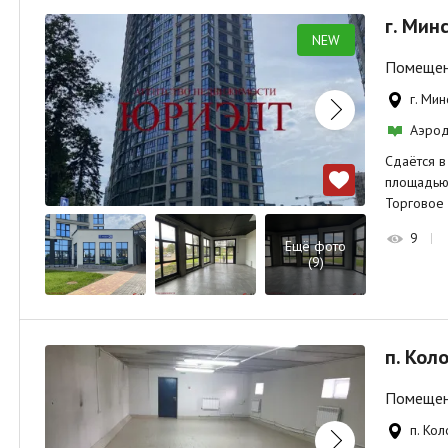
г. Мин
NEW
Помещени
г. Мин
Аэро
Сдаётся в
площадью 
Торговое
9
Ещё фото
(9)
п. Кол
Помещени
п. Кол