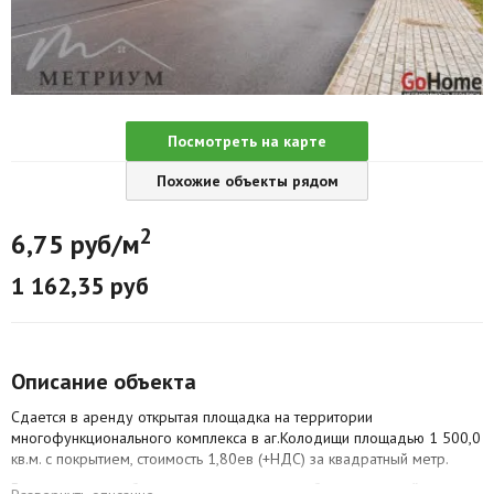
Агентства
Ремонт квартир
Грузовое такси
Посмотреть на карте
Способы оплаты
Похожие объекты рядом
Реклама на сайте
2
6,75 руб/м
1 162,35 руб
Описание объекта
Сдается в аренду открытая площадка на территории
многофункционального комплекса в аг.Колодищи площадью 1 500,0
кв.м. с покрытием, стоимость 1,80ев (+НДС) за квадратный метр.
Вся территория обнесена металлическим забором с егозой и