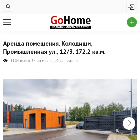
Жилая недвижимость
Купить квартиру
Снять квартиру
Аренда помещения, Колодищи,
На сутки
Промышленная ул., 12/3, 172.2 кв.м.
Новостройки
1104 всего, 54 за месяц, 10 за неделю
Дома/коттеджи/участки
Комерческая недвижимость
Продажа коммерческой недвижимости
Аренда коммерческой недвижимости
Другие разделы
Новости