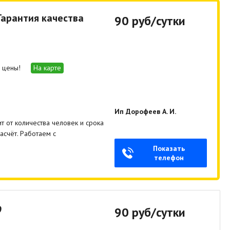
Гарантия качества
90 руб/сутки
е цены!
На карте
Ип Дорофеев А. И.
т от количества человек и срока
счёт. Работаем с
Показать
телефон
9
90 руб/сутки