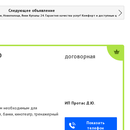
Следующее объявление
и, Новополоцк, Янки Купалы 24. Гарантия качества услуг! Комфорт и доступные цены!
0
договорная
ИП Протас Д.Ю.
сем необходимым для
, банки, кинотеатр, тренажерный
Показать
телефон