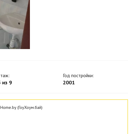
таж:
Год постройки:
 из 9
2001
Home.by (ГоуХоум.бай)
m