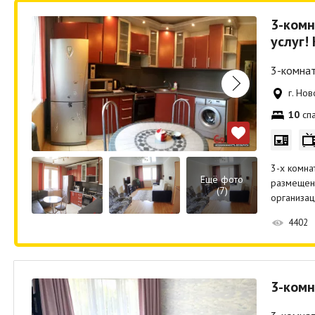
3-комн
услуг!
3-комнат
г. Но
10
спа
3-х комна
Ещё фото
размещени
(7)
организац
4402
3-комн