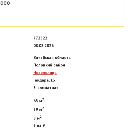
 ООО
772822
08.08.2026
Витебская область
Полоцкий район
Новополоцк
Гайдара, 13
3-комнатная
2
63 м
2
39 м
2
8 м
3 из 9