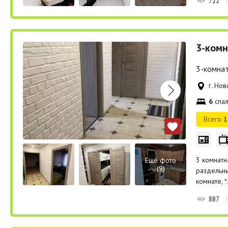
722
3-комн
3-комнат
г. Но
6
спал
Всего
1
3 комнатн
Ещё фото
(9)
раздельны
комнате, 
887