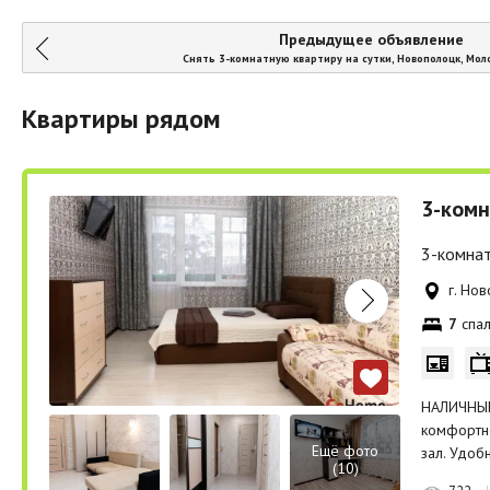
Предыдущее объявление
Снять 3-комнатную квартиру на сутки, Новополоцк, Мол
Квартиры рядом
3-комн
3-комнат
г. Но
7
спал
НАЛИЧНЫЙ
комфортно
Ещё фото
зал. Удоб
(10)