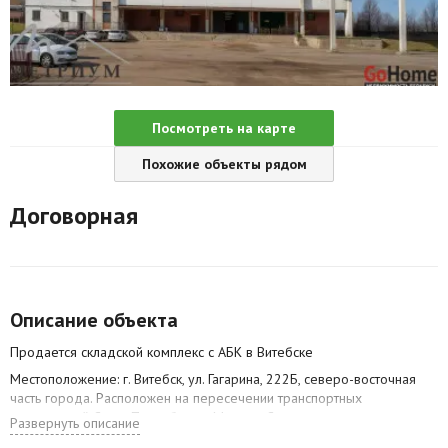
Агентства
Ремонт квартир
Грузовое такси
Посмотреть на карте
Способы оплаты
Похожие объекты рядом
Реклама на сайте
Договорная
Описание объекта
Продается складской комплекс с АБК в Витебске
Местоположение: г. Витебск, ул. Гагарина, 222Б, северо-восточная
часть города. Расположен на пересечении транспортных
направлений Санкт-Петербург – Минск – Смоленск, с
Развернуть описание
асфальтированными подъездными путями и зоной разворота для