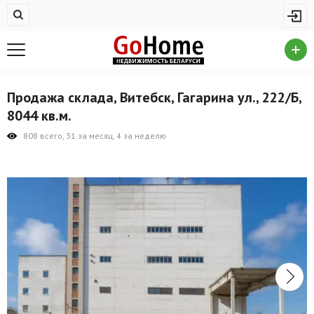
Жилая недвижимость
Купить квартиру
Снять квартиру
Продажа склада, Витебск, Гагарина ул., 222/Б,
На сутки
8044 кв.м.
Новостройки
808 всего, 31 за месяц, 4 за неделю
Дома/коттеджи/участки
Комерческая недвижимость
Продажа коммерческой недвижимости
Аренда коммерческой недвижимости
Другие разделы
Новости