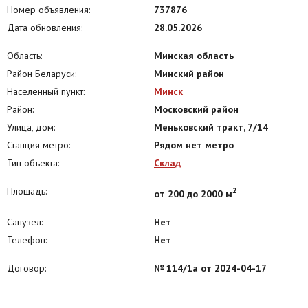
осуществления торговли на торговых местах, хранение легковых и
Номер объявления:
737876
грузовых автомобилей и др.
Дата обновления:
28.05.2026
Наличие и арендные ставки утоняйте по телефону!
Стоимость указана без учета НДС!
Область:
Минская область
Договор № 114/1а от 17.04.2024
Район Беларуси:
Минский район
ООО Агентство недвижимости «Метриум»
Населенный пункт:
Минск
УНП 193581536
Район:
Московский район
Лицензия № 02240/425, выдана Министерством Юстиции РБ
Улица, дом:
Меньковский тракт, 7/14
27.08.2021
Станция метро:
Рядом нет метро
Тип объекта:
Склад
Площадь:
2
от 200 до 2000 м
Санузел:
Нет
Телефон:
Нет
Договор:
№ 114/1а от 2024-04-17