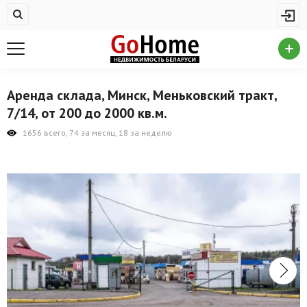
Жилая недвижимость
Купить квартиру
Снять квартиру
Аренда склада, Минск, Меньковский тракт,
На сутки
7/14, от 200 до 2000 кв.м.
Новостройки
1656 всего, 74 за месяц, 18 за неделю
Дома/коттеджи/участки
Комерческая недвижимость
Продажа коммерческой недвижимости
Аренда коммерческой недвижимости
Другие разделы
Новости