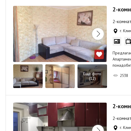
2-комн
2-комнат
г. Кли
Предлага
Апартамен
понадобит
Ещё фото
2538
(12)
2-комн
2-комнат
г. Кли