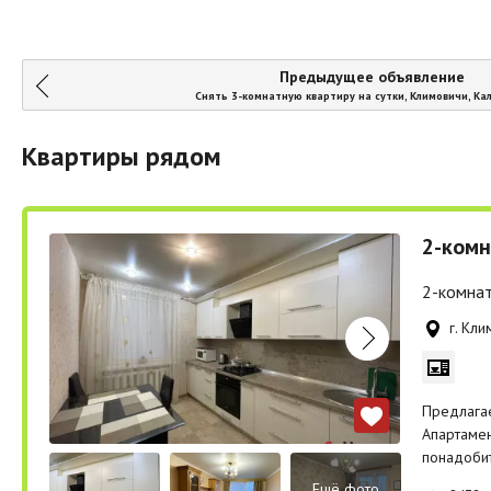
Предыдущее объявление
Снять 3-комнатную квартиру на сутки, Климовичи, Ка
Квартиры рядом
2-комн
2-комнат
г. Кли
Предлага
Апартамен
понадобит
Ещё фото