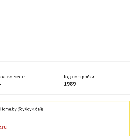
ол-во мест:
Год постройки:
4
1989
Home.by (ГоуХоум.бай)
.ru