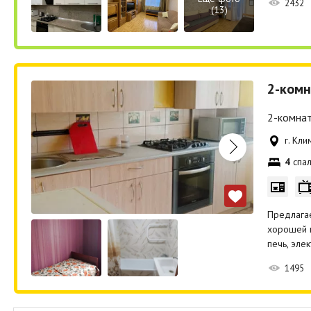
2432
(13)
2-комн
2-комнат
г. Кли
4
спал
Предлагае
хорошей м
печь, эле
1495