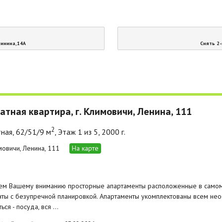
линина,14А
Снять 2-
атная квартира, г. Климовичи, Ленина, 111
2
ная, 62/51/9 м
, Этаж 1 из 5, 2000 г.
мовичи, Ленина, 111
На карте
ем Вашему вниманию просторные апартаменты расположенные в самом 
ты с безупречной планировкой. Апартаменты укомплектованы всем не
ься - посуда, вся …