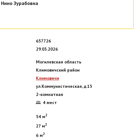
 Нино Зурабовна
657726
29.03.2026
Могилевская область
Климовичский район
Климовичи
ул.Коммунистическая, д.15
2-комнатная
4 мест
2
54 м
2
27 м
2
6 м