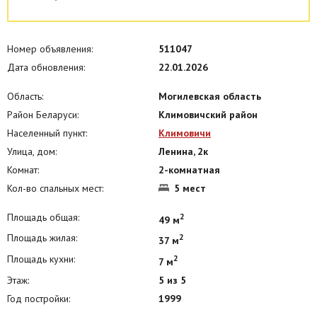
Цена формируется в зависимости от срока и количества
проживающих. Форма оплаты: наличный и безналичный расчет.
Предоставляются отчетные документы.
Номер объявления:
511047
При заселении - при себе иметь
Дата обновления:
22.01.2026
Не для шумных компаний
Область:
Могилевская область
Район Беларуси:
Климовичский район
Населенный пункт:
Климовичи
Улица, дом:
Ленина, 2к
Комнат:
2-комнатная
Кол-во спальных мест:
5 мест
Площадь общая:
2
49 м
Площадь жилая:
2
37 м
Площадь кухни:
2
7 м
Этаж:
5 из 5
Год постройки:
1999