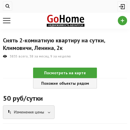
Жилая недвижимость
Купить квартиру
Снять квартиру
Снять 2-комнатную квартиру на сутки,
На сутки
Климовичи, Ленина, 2к
Новостройки
3835 всего, 38 за месяц, 9 за неделю
Дома/коттеджи/участки
Посмотреть на карте
Комерческая недвижимость
Похожие объекты рядом
Продажа коммерческой недвижимости
50
руб/сутки
Аренда коммерческой недвижимости
Изменения цены
Другие разделы
Новости