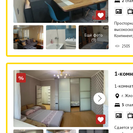
2
спал
Просторна
высокоско
Ещё фото
Континент
(9)
2505
1-комн
%
1-комнат
г. Жл
3
спал
Сдается у