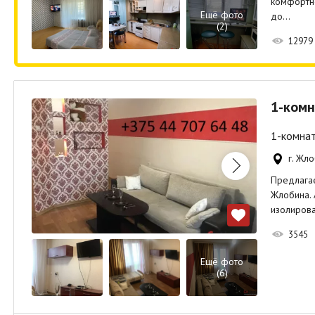
комфортно
Ещё фото
до…
(2)
12979
1-комн
1-комнат
г. Жл
Предлага
Жлобина. 
изолиров
3545
Ещё фото
(6)