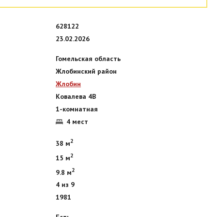
628122
23.02.2026
Гомельская область
Жлобинский район
Жлобин
Ковалева 4В
1-комнатная
4 мест
2
38 м
2
15 м
2
9.8 м
4 из 9
1981