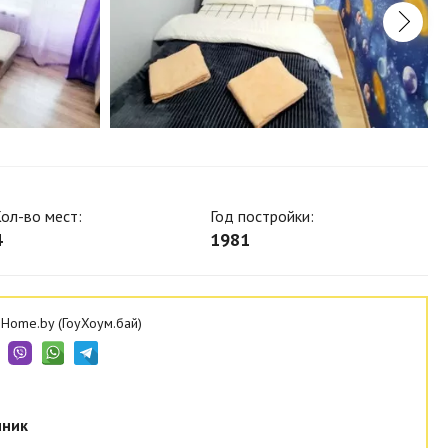
ол-во мест:
Год постройки:
4
1981
Home.by (ГоуХоум.бай)
нник