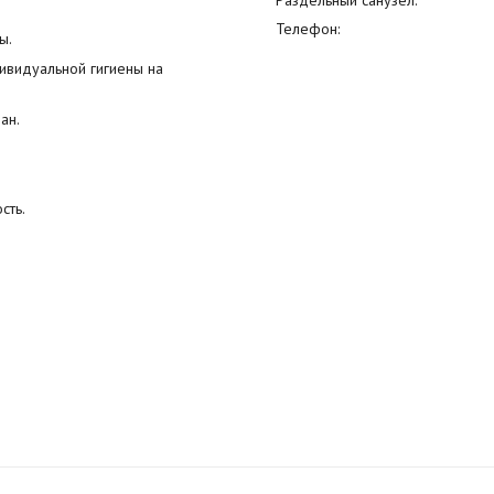
Раздельный санузел:
Телефон:
ы.
ивидуальной гигиены на
ан.
сть.