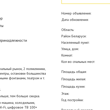
Номер объявления:
ор
Дата обновления:
ты
Область:
Район Беларуси:
 принадлежности
Населенный пункт:
Улица, дом:
Комнат:
Кол-во спальных мест:
альный рынок, 2 поликлиники,
Площадь общая:
ентры, остановки большинства
ными фонтанами, театром и т.
Площадь жилая:
Площадь кухни:
.
Этаж:
ольше, тем больше скидка.
Год постройки:
 машина, холодильник,
 Wi-Fi, цифровое ТВ 100+