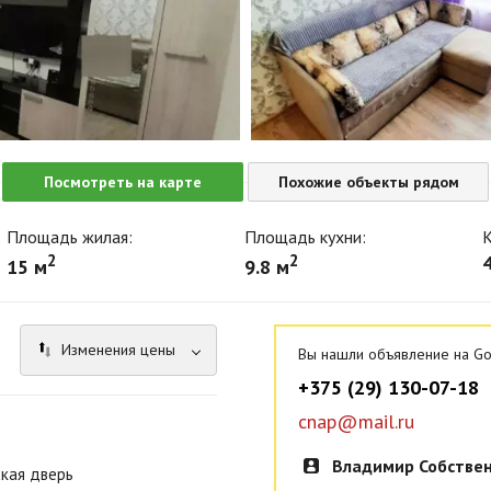
Посмотреть на карте
Похожие объекты рядом
Площадь жилая:
Площадь кухни:
К
2
2
15 м
9.8 м
Изменения цены
Вы нашли объявление на Go
+375 (29) 130-07-18
cnap@mail.ru
Владимир Собстве
кая дверь