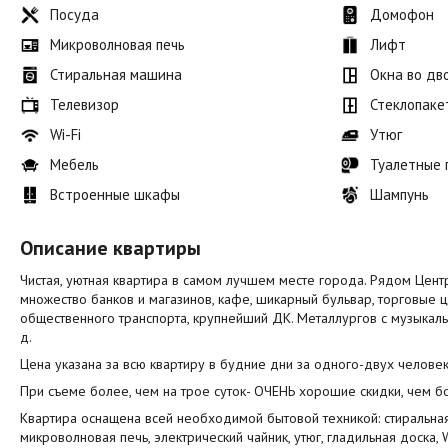
Посуда
Домофон
Микроволновая печь
Лифт
Стиральная машина
Окна во дв
Телевизор
Стеклопаке
Wi-Fi
Утюг
Мебель
Туалетные
Встроенные шкафы
Шампунь
Описание квартиры
Чистая, уютная квартира в самом лучшем месте города. Рядом Центр
множество банков и магазинов, кафе, шикарный бульвар, торговые ц
общественного транспорта, крупнейший ДК. Металлургов с музыкаль
д.
Цена указана за всю квартиру в будние дни за одного-двух человек
При съеме более, чем на трое суток- ОЧЕНЬ хорошие скидки, чем б
Квартира оснащена всей необходимой бытовой техникой: стиральная
микроволновая печь, электрический чайник, утюг, гладильная доска,