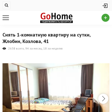
Жилая недвижимость
Купить квартиру
Снять квартиру
Снять 1-комнатную квартиру на сутки,
На сутки
Жлобин, Козлова, 41
Новостройки
2638 всего, 94 за месяц, 18 за неделю
Дома/коттеджи/участки
Комерческая недвижимость
Продажа коммерческой недвижимости
Аренда коммерческой недвижимости
Другие разделы
Новости