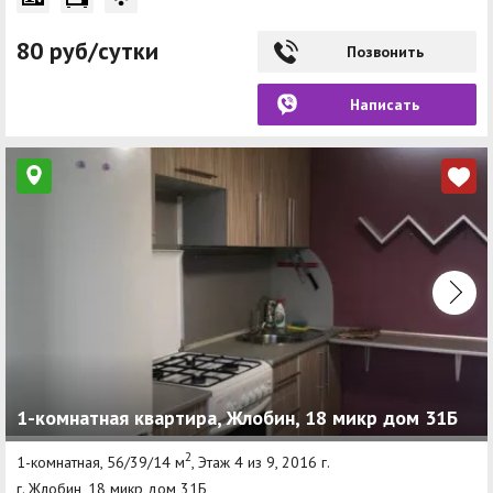
80 руб/сутки
Позвонить
Написать
1-комнатная квартира, Жлобин, 18 микр дом 31Б
2
1-комнатная, 56/39/14 м
, Этаж 4 из 9, 2016 г.
г. Жлобин, 18 микр дом 31Б