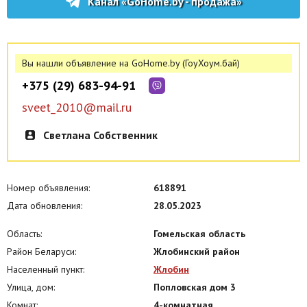
Канал «GoHome.by - продажа»
Вы нашли объявление на GoHome.by (ГоуХоум.бай)
+375 (29) 683-94-91
sveet_2010@mail.ru
Светлана Собственник
Номер объявления:
618891
Дата обновления:
28.05.2023
Область:
Гомельская область
Район Беларуси:
Жлобинский район
Населенный пункт:
Жлобин
Улица, дом:
Попловская дом 3
Комнат:
4-комнатная