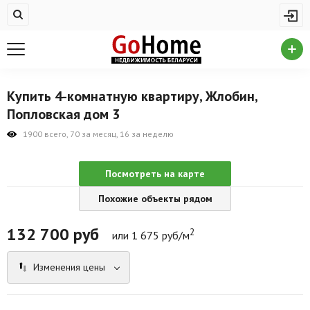
Жилая недвижимость
Купить квартиру
Снять квартиру
Купить 4-комнатную квартиру, Жлобин,
На сутки
Попловская дом 3
Новостройки
1900 всего, 70 за месяц, 16 за неделю
Дома/коттеджи/участки
Посмотреть на карте
Комерческая недвижимость
Похожие объекты рядом
Продажа коммерческой недвижимости
132 700
руб
2
или 1 675 руб/м
Аренда коммерческой недвижимости
Изменения цены
Другие разделы
Новости