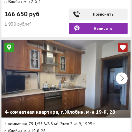
г. Жлобин, м-н 2-й, 1
166 650 руб
Позвонить
1 930 руб/м²
Написать
4-комнатная квартира, г. Жлобин, м-н 19-й, 28
2
4-комнатная, 79.1/53.8/8.8 м
, Этаж 2 из 9, 1995 г.
г. Жлобин, м-н 19-й, 28