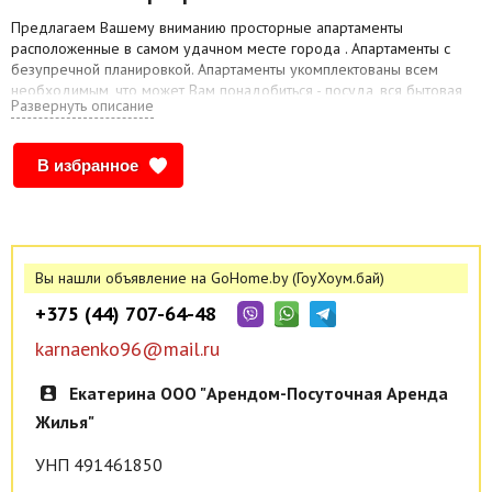
​Предлагаем Вашему вниманию просторные апартаменты
расположенные в самом удачном месте города . Апартаменты с
безупречной планировкой. Апартаменты укомплектованы всем
необходимым, что может Вам понадобиться - посуда, вся бытовая
Развернуть описание
техника, постельное бельё, WI-FI ср-ва личной гигиены.
Предоставление отчетных документов командированным.
В избранное
Вы нашли объявление на GoHome.by (ГоуХоум.бай)
+375 (44) 707-64-48
karnaenko96@mail.ru
Екатерина ООО "Арендом-Посуточная Аренда
Жилья"
УНП 491461850