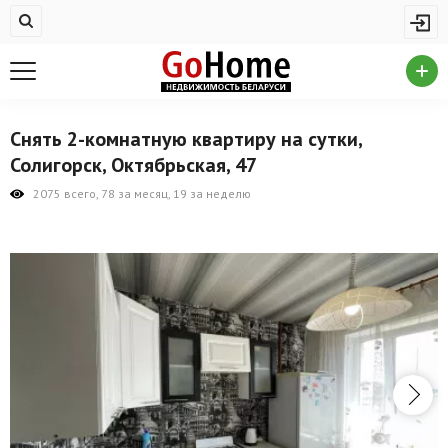
Жилая недвижимость
Купить квартиру
Снять квартиру
Снять 2-комнатную квартиру на сутки,
На сутки
Солигорск, Октябрьская, 47
Новостройки
2075 всего, 78 за месяц, 19 за неделю
Дома/коттеджи/участки
Комерческая недвижимость
Продажа коммерческой недвижимости
Аренда коммерческой недвижимости
Другие разделы
Новости