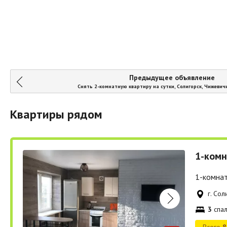
Предыдущее объявление
Снять 2-комнатную квартиру на сутки, Солигорск, Чижевичи
Квартиры рядом
1-комн
1-комнат
г. Со
3
спал
Всего
8