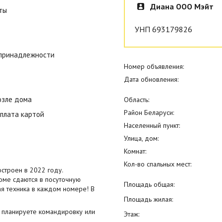
Диана ООО Мэйт
ты
УНП 693179826
 принадлежности
Номер объявления:
Дата обновления:
озле дома
Область:
Район Беларуси:
плата картой
Населенный пункт:
Улица, дом:
Комнат:
Кол-во спальных мест:
строен в 2022 году.
оме сдаются в посуточную
Площадь общая:
ая техника в каждом номере! В
Площадь жилая:
ли планируете командировку или
Этаж: