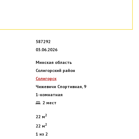
587292
03.06.2026
Минская область
Солигорский район
Солигорск
Чижевичи Спортивная, 9
1-комнатная
2 мест
2
22 м
2
22 м
1 из 2