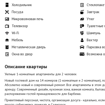
Холодильник
Стеклопаке
Посуда
Завтрак
Микроволновая печь
Утюг
Телевизор
Туалетные
Wi-Fi
Шампунь
Мебель
Вахтер
Металлическая дверь
Парковка в
Окна во двор
Возможна о
Описание квартиры
Уютные 1-комнатные апартаменты для 2 человек
Новый гостевой дом на 14 номеров (1-комнатные и 2-комнатные), по
Абсолютно новый и современный ремонт. Все апартаменты в этом д
аренду. Современный дизайн, кухонная зона, ванная комната, бытов
распоряжении гостей принадлежности для барбекю.
Приветливый персонал, чистота, организация досуга - идеально, ес
просто собираетесь приехать в Солигорск.