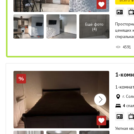
Просторны
Ещё фото
(4)
ценящих к
стиральна
4591
1-комн
%
1-комнат
г. Сол
4
спал
Уютная кв