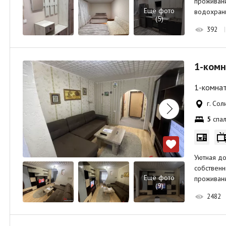
проживани
Ещё фото
водохран
(5)
392
1-комн
1-комнат
г. Сол
5
спал
Уютная до
собственн
Ещё фото
проживан
(9)
2482