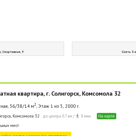
, Спортивная, 9
Снять 3-
атная квартира, г. Солигорск, Комсомола 32
2
ная, 56/38/14 м
, Этаж 1 из 5, 2000 г.
лигорск, Комсомола 32
На карте
до центра 0.7 км /
8 мин
ьных мест
койко-мест в нескольких квартирах