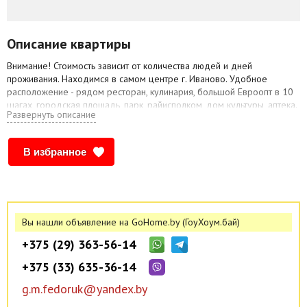
Описание квартиры
Внимание! Стоимость зависит от количества людей и дней
проживания. Находимся в самом центре г. Иваново. Удобное
расположение - рядом ресторан, кулинария, большой Евроопт в 10
шагах, городская площадь, парк, райисполком, дом культуры, аптека.
Развернуть описание
Разместим до 12 человек. TV + Интернет (Wi-Fi). Холодильник,
стиральная машина, кухня, микроволновая печь, электрочайник,
посуда, чай/кофе+сахар бесплатно), ежедневная уборка, полотенца,
В избранное
смена постельного белья. Собственная ванная комната с туалетом.
Документы командировочным. Наличный и безналичный расчет.
Вы нашли объявление на GoHome.by (ГоуХоум.бай)
+375 (29) 363-56-14
+375 (33) 635-36-14
g.m.fedoruk@yandex.by