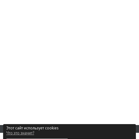
Этот сайт использует cookies
Что это значит?
Реклама на сайте
0