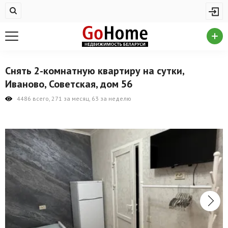
Жилая недвижимость
Купить квартиру
Снять квартиру
Снять 2-комнатную квартиру на сутки,
На сутки
Иваново, Советская, дом 56
Новостройки
4486 всего, 271 за месяц, 63 за неделю
Дома/коттеджи/участки
Комерческая недвижимость
Продажа коммерческой недвижимости
Аренда коммерческой недвижимости
Другие разделы
Новости