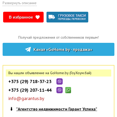
Аккуратное жилое состояние.
Развернуть описание
Квартира расположена на втором этаже 2-этажного (скатная крыша)
жилого кирпичного дома 1969 года постройки
В избранное
По планировке: две проходные жилые комнаты, кухня, коридор,
совмещённый санузел и балкон с выходом из зала.
Квартира в аккуратном жилом состоянии. Окна - стеклопакеты ПВХ.
Новая входная металлическая дверь. Пол - крашенная доска.
Получай предложения от собственников первым!
Санузел - совмещенный. На кухне установлены новая мойка и краны.
Натяжные потолки. Высота помещений 2,61 м.
Канал «GoHome.by - продажа»
Остались вопросы? Звоните или пишите, указав номер лота.
Наш инстаграм @garantuspeha. Подпишись, чтобы быть в курсе
срочных продаж.
Вы нашли объявление на GoHome.by (ГоуХоум.бай)
Покупая квартиру с нами, вы будете уверены в безопасности и
надежности сделки.
+375 (29) 718-37-23
Поможем продать Вашу квартиру для покупки этой.
+375 (29) 207-11-44
ЧУП «Гарант успеха», УНП 290472700, лицензия №02240/137 от
20.10.2006 г., договор на оказание риэлтерских услуг №451/1 от
info@garantus.by
10.08.2017 г.
"Агентство недвижимости Гарант Успеха"