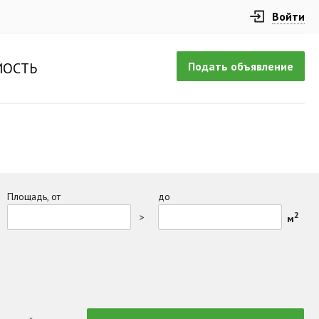
Войти
Подать объявление
ОСТЬ
Площадь, от
до
2
>
м