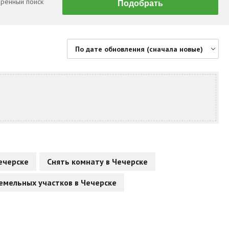
ренный поиск
По дате обновления (сначала новые)
По цене (сначала дешевые)
По цене (сначала дорогие)
По дате обновления (сначала новые)
По дате обновления (сначала старые)
По площади (сначала большие)
По площади (сначала маленькие)
Чечерске
Снять комнату в Чечерске
емельных участков в Чечерске