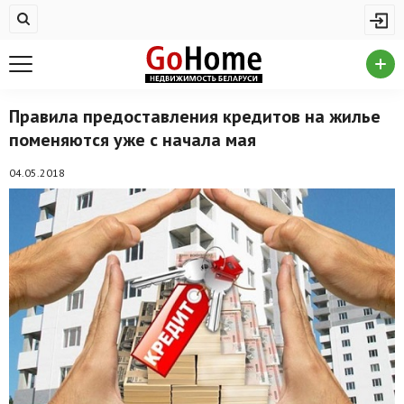
Жилая недвижимость
Купить квартиру
Снять квартиру
Правила предоставления кредитов на жилье
поменяются уже с начала мая
На сутки
Новостройки
04.05.2018
Дома/коттеджи/участки
Комерческая недвижимость
Продажа коммерческой недвижимости
Аренда коммерческой недвижимости
Другие разделы
Новости