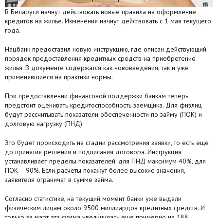
В Беларуси начнут действовать новые правила на оформление
Агентства
кредитов на жилье. Изменения начнут действовать с 1 мая текущего
года.
Ремонт квартир
Нацбанк предоставил новую инструкцию, где описан действующий
Грузовое такси
порядок предоставления кредитных средств на приобретение
жилья. В документе содержатся как нововведения, так и уже
Способы оплаты
применявшиеся на практики нормы.
Реклама на сайте
При предоставлении финансовой поддержки банкам теперь
предстоит оценивать кредитоспособность заемщика. Для физлиц
будут рассчитывать показатели обеспеченности по займу (ПОК) и
долговую нагрузку (ПНД).
Это будет происходить на стадии рассмотрения заявки, то есть еще
до принятия решения и подписания договора. Инструкция
устанавливает пределы показателей: для ПНД максимум 40%, для
ПОК – 90%. Если расчеты покажут более высокие значения,
заявителя ограничат в сумме займа.
Согласно статистике, на текущий момент банки уже выдали
физическим лицам около 9500 миллиардов кредитных средств. И
только за март эта сумма увеличилась еще примерно на 188