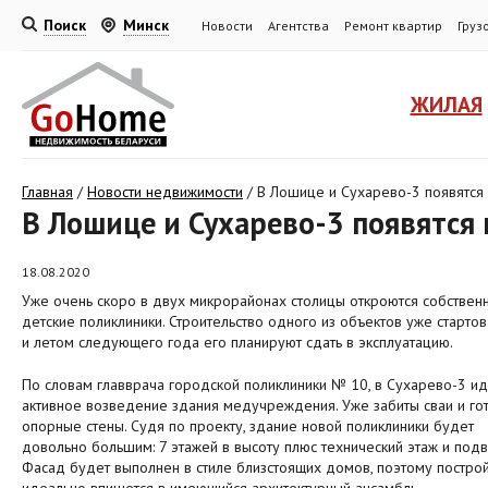
Поиск
Минск
Новости
Агентства
Ремонт квартир
Груз
ЖИЛАЯ
Главная
/
Новости недвижимости
/
В Лошице и Сухарево-3 появятся
В Лошице и Сухарево-3 появятся
18.08.2020
Уже очень скоро в двух микрорайонах столицы откроются собствен
детские поликлиники. Строительство одного из объектов уже стартов
и летом следующего года его планируют сдать в эксплуатацию.
По словам главврача городской поликлиники № 10, в Сухарево-3 ид
активное возведение здания медучреждения. Уже забиты сваи и го
опорные стены. Судя по проекту, здание новой поликлиники будет
довольно большим: 7 этажей в высоту плюс технический этаж и подв
Фасад будет выполнен в стиле близстоящих домов, поэтому постро