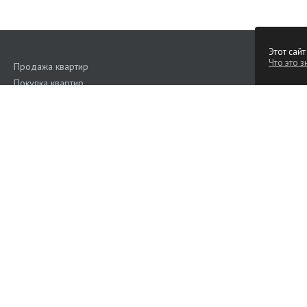
Этот сайт
Что это з
Продажа квартир
Покупка квартир
Аренда квартир
Поиск квартир
Квартиры на сутки
Продажа коммерческой недвижимости
Аренда коммерческой недвижимости
Дома, участки
Наш рейтинг
4.6
(Голос
Подать объявление