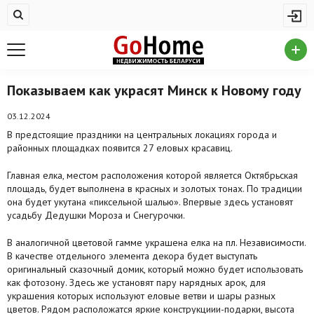
Жилая недвижимость
Купить квартиру
Снять квартиру
Показываем как украсят Минск к Новому году
На сутки
03.12.2024
В предстоящие праздники на центральных локациях города и
Новостройки
районных площадках появится 27 еловых красавиц.
Дома/коттеджи/участки
Главная елка, местом расположения которой является Октябрьская
площадь, будет выполнена в красных и золотых тонах. По традиции
Комерческая недвижимость
она будет укутана «пиксельной шалью». Впервые здесь установят
усадьбу Дедушки Мороза и Снегурочки.
Продажа коммерческой недвижимости
В аналогичной цветовой гамме украшена елка на пл. Независимости.
Аренда коммерческой недвижимости
В качестве отдельного элемента декора будет выступать
оригинальный сказочный домик, который можно будет использовать
Другие разделы
как фотозону. Здесь же установят пару нарядных арок, для
украшения которых используют еловые ветви и шары разных
Новости
цветов. Рядом расположатся яркие конструкциии-подарки, высота