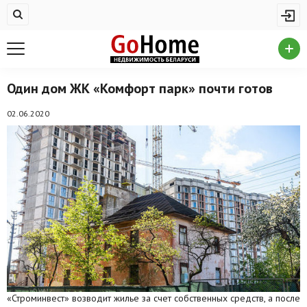
Жилая недвижимость
Купить квартиру
Снять квартиру
Один дом ЖК «Комфорт парк» почти готов
На сутки
02.06.2020
Новостройки
Дома/коттеджи/участки
Комерческая недвижимость
Продажа коммерческой недвижимости
Аренда коммерческой недвижимости
Другие разделы
«Строминвест» возводит жилье за счет собственных средств, а после
Новости