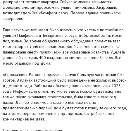
распродает готовые квартиры. Сейчас компания занимается
довольно смелым проектом по улице Тимирязева. Застройщик
Агентства
возводит здесь ЖК «Комфорт парк». Первое здание практически
завершено.
Ремонт квартир
Еще несколько лет назад было известно, что частные постройки по
Грузовое такси
улицам Панфилова и Тимирязева снесут, чтобы освободить место
под жилье. Во время общественного обсуждения проект вызвал
Способы оплаты
много споров. Действия архитекторов были решительными: они
планировали снести практически все усадебные хозяйства. Уцелеть
Реклама на сайте
должны были лишь 400 квадратных метров из почти 3 тысяч. Все
место отдавали под дома.
«Строминвест-Ратомка» получила самую большую часть земли без
торгов. В планах застройщика было возведение нескольких высоток
и детского сада. Работы на объекте должны завершиться к 2023
году. Информация о том, что жилье здесь можно будет выкупить
только после окончания строительства, была известна еще год
назад. Данных о стоимости квартир все еще нет, но
предположительно первый дом будет готов к концу текущего года,
на этот же период намечен и старт продаж. Застройщик пока
комментариев не дает.
Поделитесь со своими друзьями: