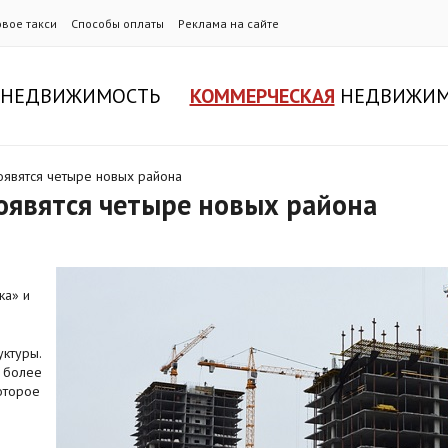
овое такси
Способы оплаты
Реклама на сайте
НЕДВИЖИМОСТЬ
КОММЕРЧЕСКАЯ
НЕДВИЖИМ
оявятся четыре новых района
оявятся четыре новых района
ка» и
уктуры.
т более
оторое