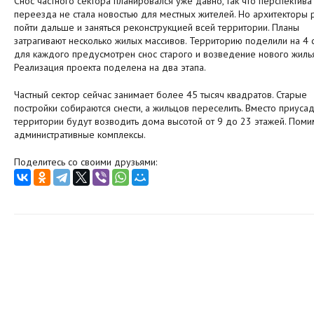
Снос частного сектора планировался уже давно, так что перспектива
переезда не стала новостью для местных жителей. Но архитекторы
пойти дальше и заняться реконструкцией всей территории. Планы
затрагивают несколько жилых массивов. Территорию поделили на 4 с
для каждого предусмотрен снос старого и возведение нового жилья
Реализация проекта поделена на два этапа.
Частный сектор сейчас занимает более 45 тысяч квадратов. Старые
постройки собираются снести, а жильцов переселить. Вместо приуса
территории будут возводить дома высотой от 9 до 23 этажей. Помим
административные комплексы.
Поделитесь со своими друзьями: