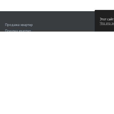
Этот сайт
Что это з
Продажа квартир
Покупка квартир
Аренда квартир
Поиск квартир
Квартиры на сутки
Продажа коммерческой недвижимости
Аренда коммерческой недвижимости
Дома, участки
Наш рейтинг
4.6
(Голос
Подать объявление