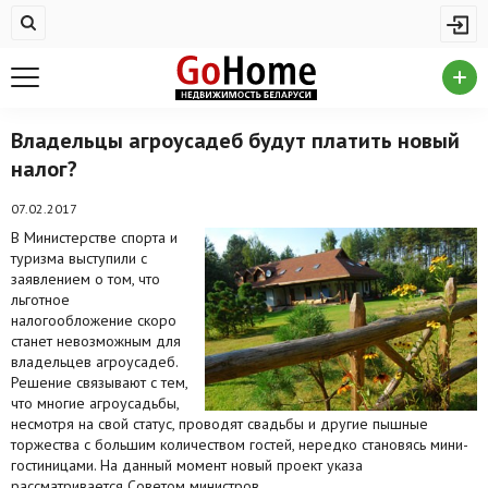
Жилая недвижимость
Купить квартиру
Снять квартиру
Владельцы агроусадеб будут платить новый
налог?
На сутки
Новостройки
07.02.2017
В Министерстве спорта и
Дома/коттеджи/участки
туризма выступили с
заявлением о том, что
Комерческая недвижимость
льготное
налогообложение скоро
станет невозможным для
Продажа коммерческой недвижимости
владельцев агроусадеб.
Решение связывают с тем,
Аренда коммерческой недвижимости
что многие агроусадьбы,
несмотря на свой статус, проводят свадьбы и другие пышные
Другие разделы
торжества с большим количеством гостей, нередко становясь мини-
гостиницами. На данный момент новый проект указа
Новости
рассматривается Советом министров.