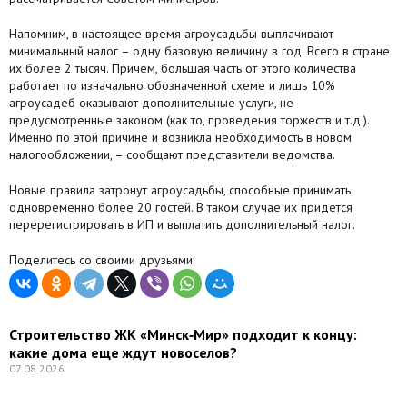
Агентства
Напомним, в настоящее время агроусадьбы выплачивают
минимальный налог – одну базовую величину в год. Всего в стране
Ремонт квартир
их более 2 тысяч. Причем, большая часть от этого количества
работает по изначально обозначенной схеме и лишь 10%
Грузовое такси
агроусадеб оказывают дополнительные услуги, не
предусмотренные законом (как то, проведения торжеств и т.д.).
Именно по этой причине и возникла необходимость в новом
Способы оплаты
налогообложении, – сообщают представители ведомства.
Реклама на сайте
Новые правила затронут агроусадьбы, способные принимать
одновременно более 20 гостей. В таком случае их придется
перерегистрировать в ИП и выплатить дополнительный налог.
Поделитесь со своими друзьями:
Строительство ЖК «Минск‑Мир» подходит к концу:
какие дома еще ждут новоселов?
07.08.2026