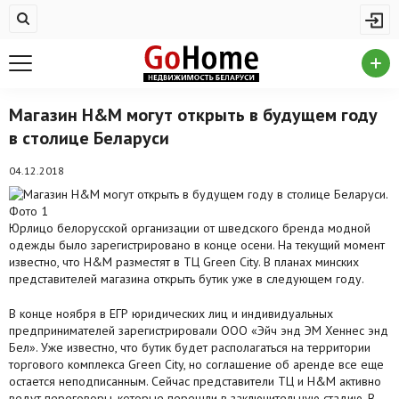
Жилая недвижимость
Купить квартиру
Снять квартиру
Магазин H&M могут открыть в будущем году
в столице Беларуси
На сутки
Новостройки
04.12.2018
Дома/коттеджи/участки
Юрлицо белорусской организации от шведского бренда модной
Комерческая недвижимость
одежды было зарегистрировано в конце осени. На текущий момент
известно, что H&M разместят в ТЦ Green City. В планах минских
представителей магазина открыть бутик уже в следующем году.
Продажа коммерческой недвижимости
В конце ноября в ЕГР юридических лиц и индивидуальных
Аренда коммерческой недвижимости
предпринимателей зарегистрировали ООО «Эйч энд ЭМ Хеннес энд
Бел». Уже известно, что бутик будет располагаться на территории
Другие разделы
торгового комплекса Green City, но соглашение об аренде все еще
остается неподписанным. Сейчас представители ТЦ и H&M активно
Новости
ведут переговоры, которые перешли в заключительную стадию. В