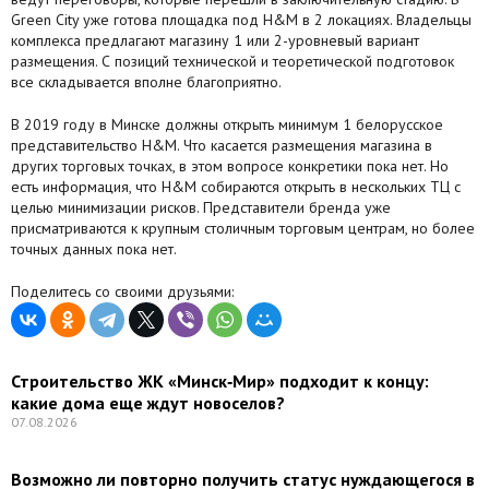
Green City уже готова площадка под H&M в 2 локациях. Владельцы
Агентства
комплекса предлагают магазину 1 или 2-уровневый вариант
размещения. С позиций технической и теоретической подготовок
Ремонт квартир
все складывается вполне благоприятно.
Грузовое такси
В 2019 году в Минске должны открыть минимум 1 белорусское
представительство H&M. Что касается размещения магазина в
других торговых точках, в этом вопросе конкретики пока нет. Но
Способы оплаты
есть информация, что H&M собираются открыть в нескольких ТЦ с
целью минимизации рисков. Представители бренда уже
Реклама на сайте
присматриваются к крупным столичным торговым центрам, но более
точных данных пока нет.
Поделитесь со своими друзьями:
Строительство ЖК «Минск‑Мир» подходит к концу:
какие дома еще ждут новоселов?
07.08.2026
Возможно ли повторно получить статус нуждающегося в