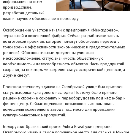
информация по всем
производствам,
Агентства
разработан детальный
план и научное обоснование к переводу.
Ремонт квартир
Освобождение участков начали с предприятия «Минскдрево»,
Грузовое такси
зеркальной и кожевенной фабрик. Сейчас разработчики заняты
подготовкой проектов, которые помогут обосновать переезд с
Способы оплаты
точки зрения эффективности экономических и градостроительных
решений. Обосновательные документы учитывают
Реклама на сайте
месторасположение, статус, значимость, общественную
необходимость и целесообразность объектов. Часть предприятий
сохранят, за некоторыми закрепят статус исторической ценности, а
другие снесут.
Производственному зданию на Октябрьской улице был присвоен
статус историко-культурного наследия. Поэтому было принято
решение строение сохранить и переоборудовать под кафе-бар и
фитнес-центр. Сейчас оценивают возможность использовать
помещения кожевенного завода под место для проведения
культурно-массовых мероприятий.
Белорусско-бразильский проект Vulica Brasil уже превратил
Октябрьскую улицу в самое популярное место для отдыха в Минске.