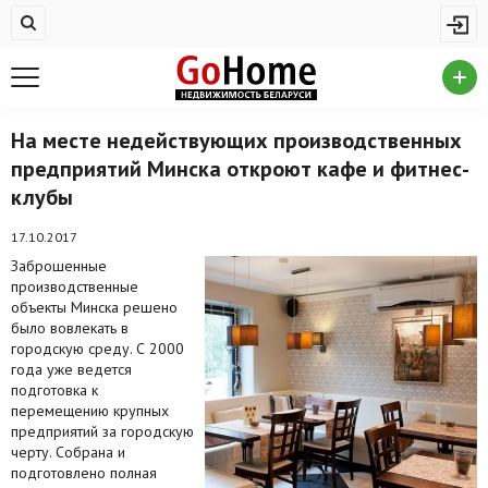
Жилая недвижимость
Купить квартиру
Снять квартиру
На месте недействующих производственных
предприятий Минска откроют кафе и фитнес-
На сутки
клубы
Новостройки
17.10.2017
Дома/коттеджи/участки
Заброшенные
производственные
Комерческая недвижимость
объекты Минска решено
было вовлекать в
Продажа коммерческой недвижимости
городскую среду. С 2000
года уже ведется
Аренда коммерческой недвижимости
подготовка к
перемещению крупных
предприятий за городскую
Другие разделы
черту. Собрана и
подготовлено полная
Новости