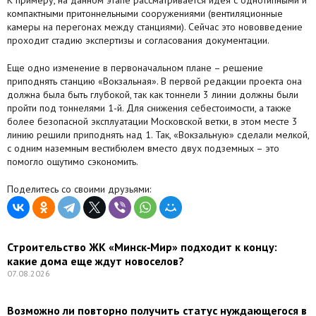
компактными притоннельными сооружениями (вентиляционные
Агентства
камеры на перегонах между станциями). Сейчас это нововведение
проходит стадию экспертизы и согласования документации.
Ремонт квартир
Еще одно изменение в первоначальном плане – решение
Грузовое такси
приподнять станцию «Вокзальная». В первой редакции проекта она
должна была быть глубокой, так как тоннели 3 линии должны были
пройти под тоннелями 1-й. Для снижения себестоимости, а также
Способы оплаты
более безопасной эксплуатации Московской ветки, в этом месте 3
линию решили приподнять над 1. Так, «Вокзальную» сделали мелкой,
Реклама на сайте
с одним наземным вестибюлем вместо двух подземных – это
помогло ощутимо сэкономить.
Поделитесь со своими друзьями:
Строительство ЖК «Минск‑Мир» подходит к концу:
какие дома еще ждут новоселов?
07.08.2026
Возможно ли повторно получить статус нуждающегося в