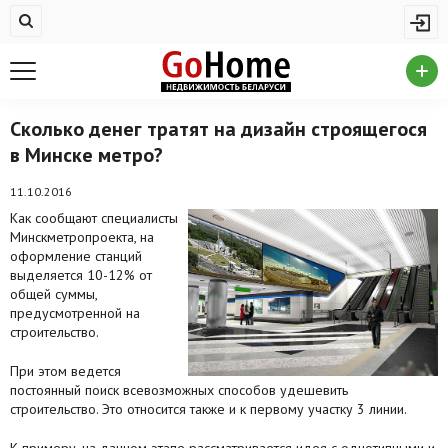
Жилая недвижимость
Купить квартиру
Снять квартиру
Сколько денег тратят на дизайн строящегося
в Минске метро?
На сутки
Новостройки
11.10.2016
Как сообщают специалисты
Дома/коттеджи/участки
Минскметропроекта, на
оформление станций
Комерческая недвижимость
выделяется 10-12% от
общей суммы,
предусмотренной на
Продажа коммерческой недвижимости
строительство.
Аренда коммерческой недвижимости
При этом ведется
постоянный поиск всевозможных способов удешевить
Другие разделы
строительство. Это относится также и к первому участку 3 линии.
Новости
К примеру, на данном этапе рассматривается идея с однотипными и